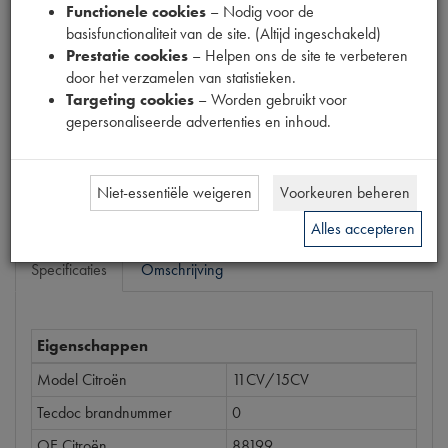
Functionele cookies
– Nodig voor de
Productnummer
basisfunctionaliteit van de site. (Altijd ingeschakeld)
6280038
Prestatie cookies
– Helpen ons de site te verbeteren
door het verzamelen van statistieken.
Prijs
Targeting cookies
– Worden gebruikt voor
€
3
,
27
gepersonaliseerde advertenties en inhoud.
(
€
2
,
70
excl. btw
)
Bestel
Niet-essentiële weigeren
Voorkeuren beheren
Alles accepteren
Specificaties
Omschrijving
Eigenschappen
Model Citroën
11CV/15CV
Tecdoc brandnummer
0
OE Citroën
88199