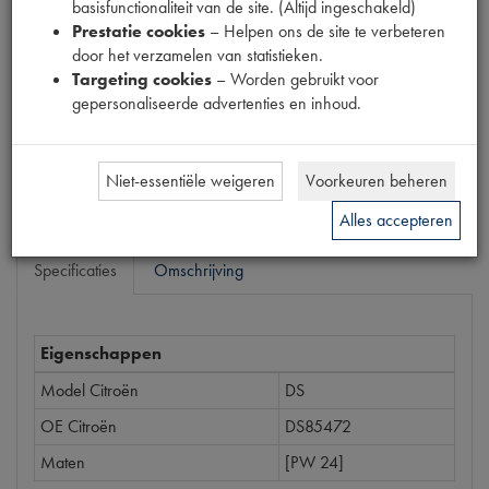
basisfunctionaliteit van de site. (Altijd ingeschakeld)
1900813
Prestatie cookies
– Helpen ons de site te verbeteren
door het verzamelen van statistieken.
Prijs
Targeting cookies
– Worden gebruikt voor
€
2
,
21
gepersonaliseerde advertenties en inhoud.
(
€
1
,
83
excl. btw
)
Bestel
Niet-essentiële weigeren
Voorkeuren beheren
Alles accepteren
Specificaties
Omschrijving
Eigenschappen
Model Citroën
DS
OE Citroën
DS85472
Maten
[PW 24]