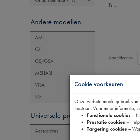
Onderdelenboek TA
Prijs
Andere modellen
AMI
CX
Specificaties
GS/GSA
MEHARI
Eigenschap
Cookie voorkeuren
VISA
Model Citroën
SM
Onze website maakt gebruik van co
Codes
toestaan. Voor meer informatie, zi
Maten
Universele producten
Functionele cookies
– No
Prestatie cookies
– Helpe
Targeting cookies
– Wor
Accessoires