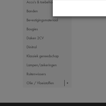
Accu's & toebehoren
Banden
Bevestigingsmateriaal
Bougies
Daken 2CV
Dinitrol
Klassiek gereedschap
Lampen/zekeringen
Ruitenwissers
Olie / Vloeistoffen