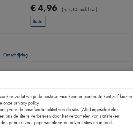
€
4
,
96
(
€
4
,
10
excl. btw
)
Bestel
Omschrijving
pen
2CV
okies zodat we je de beste service kunnen bieden. Je kunt zelf kiezen 
1020071 | 6020647 | 640-S
e onze privacy policy.
M7X43 [PW 4]
dig voor de basisfunctionaliteit van de site. (Altijd ingeschakeld)
n ons de site te verbeteren door het verzamelen van statistieken.
den gebruikt voor gepersonaliseerde advertenties en inhoud.