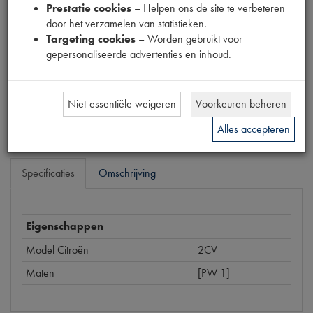
Prestatie cookies
– Helpen ons de site te verbeteren
1890077
door het verzamelen van statistieken.
Targeting cookies
– Worden gebruikt voor
Prijs
gepersonaliseerde advertenties en inhoud.
€
16
,
46
(
€
13
,
60
excl. btw
)
Bestel
Niet-essentiële weigeren
Voorkeuren beheren
Alles accepteren
Specificaties
Omschrijving
Eigenschappen
Model Citroën
2CV
Maten
[PW 1]