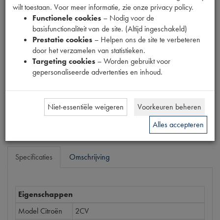
wilt toestaan. Voor meer informatie, zie onze privacy policy.
Productnummer
Functionele cookies
– Nodig voor de
1320260
basisfunctionaliteit van de site. (Altijd ingeschakeld)
EAN code
Prestatie cookies
– Helpen ons de site te verbeteren
3276427342796
door het verzamelen van statistieken.
Targeting cookies
– Worden gebruikt voor
Prijs
gepersonaliseerde advertenties en inhoud.
€
6
,
67
(
€
5
,
51
excl. btw
)
Bestel
Niet-essentiële weigeren
Voorkeuren beheren
Alles accepteren
Specificaties
Omschrijving
Eigenschappen
Model Citroën
2CV