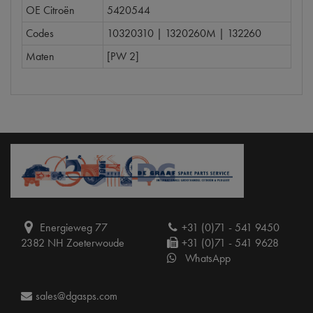
OE Citroën
5420544
Codes
10320310 | 1320260M | 132260
Maten
[PW 2]
Energieweg 77
+31 (0)71 - 541 9450
2382 NH Zoeterwoude
+31 (0)71 - 541 9628
WhatsApp
sales@dgasps.com