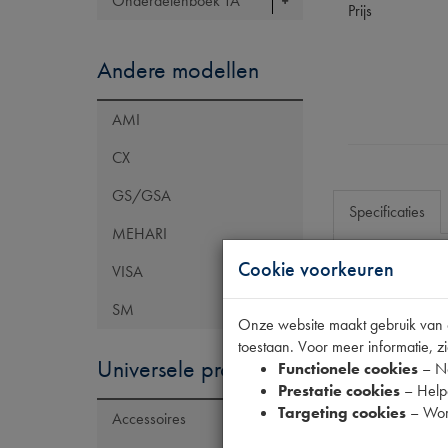
Onderdelenboek TA
Prijs
Andere modellen
AMI
CX
GS/GSA
Specificaties
MEHARI
Cookie voorkeuren
VISA
Eigenschap
SM
Model Citroën
Onze website maakt gebruik van co
toestaan. Voor meer informatie, zi
Artikelcode JF
Universele producten
Functionele cookies
– No
Tecdoc artike
Prestatie cookies
– Helpe
Targeting cookies
– Wor
Accessoires
Tecdoc brand